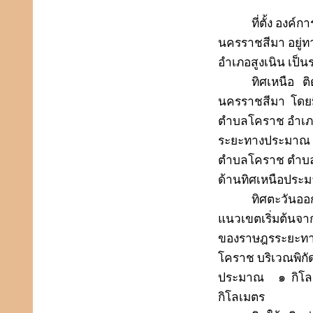
ที่ตั้ง องค์
นครราชสีมา อยู่ท
อำเภอสูงเนิน เป
ทิศเหนือ
ติ
นครราชสีมา
โดย
ตำบลโคราช อำเภอ
ระยะทางประมาณ
ตำบลโคราช ตำบล
ด้านทิศเหนือประ
ทิศตะวันออ
แนวเขตเริ่มต้นจา
ของราษฎรระยะท
โคราช บริเวณพิกั
ประมาณ
๑
กิโ
กิโลเมตร