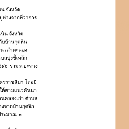
น จังหวัด
ห่างจากที่ว่าการ
ิน จังหวัด
ับบ้านกุดหิน
แนวลำตะคอง
ลบุ่งขี้เหล็ก
๕๑๖
รวมระยะทาง
นครราชสีมา โดยมี
งใต้ตามแนวคันนา
บ้านคลองเก่า ตำบล
่างจากบ้านกุดจิก
กประมาณ
๓