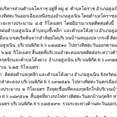
การบริหารส่วนตำบลโคราช อยู่ที่ หมู่ ๕
ตำบลโคราช อำเภอสูงเนิ
างทิศตะวันออกเฉียงเหนือของอำเภอสูงเนิน โดยตำบลโคราชอยู่
็นระยะทางประมาณ
๔.๕
กิโลเมตร
โดยมีอาณาเขตติดต่อดังนี้
ดต่อตำบลสูงเนิน ตำบลบุ่งขี้เหล็ก
และตำบลโค้งยาง อำเภอสูงเน
มีแนวเขตเริ่มต้นจากลำห้อยไผ่บริเวณบ้านหนองปลากระดี่ ติดก
สูงเนิน
บริเวณพิกัด
R S
๐๔๘๕๑๐
ไปทางทิศตะวันออกตาม
๖.๒๕
กิโลเมตร สิ้นสุดที่บริเวณลำตะคองเขตติดต่อระหว่างตำบ
กุดจิกและตำบลโค้งยาง
อำเภอสูงเนิน บริเวณพิกัด
R S
๐๙๗
มาณ
๖.๒๕
กิโลเมตร
ก
ติดต่อตำบลกุดจิก และตำบลโค้งยาง อำเภอสูงเนิน จังหวัด
กลำตะคอง บริเวณพิกัด
R S
๐๙๗๕๑๖
ไปทางทิศตะวันตกเฉีย
างประมาณ
๒
กิโลเมตร
ถึงจุดเชื่อมที่คลองกุดจิกใกล้บริเวณ
ด
R S
๐๘๙๕๐๒
สิ้นสุดที่ทางรถไฟทางทิศตะวันตกบ้านกุดจิก ห
ลเมตร บริเวณพิกัด
R S
๐๘๕๔๙๓
รวมระยะทางด้านตะวันออ