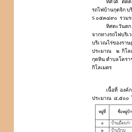
ทิศใต้
ติดต
รถไฟบ้านกุดจิก บร
S
๐๕๓๔๙๐
รวมร
ทิศตะวันตก
จากทางรถไฟบริเว
บริเวณไร่ของราษ
ประมาณ
๒
กิโล
กุดหิน ตำบลโคราช
กิโลเมตร
เนื้อที่
องค์
ประมาณ
๔
,
๕๐๐