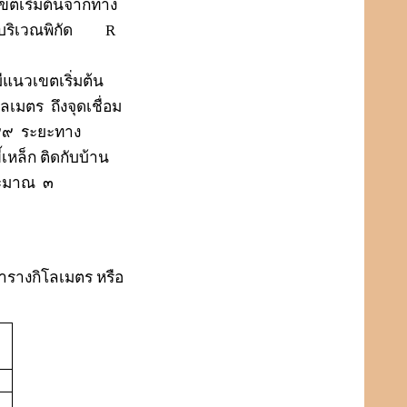
ขตเริ่มต้นจากทาง
บริเวณพิกัด
R
ีแนวเขตเริ่มต้น
โลเมตร
ถึงจุดเชื่อม
๙๙
ระยะทาง
เหล็ก ติดกับบ้าน
ระมาณ
๓
ารางกิโลเมตร หรือ