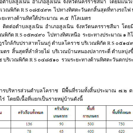
่อตำบลสูงเนิน
อำเภอสูงเนิน
จังหวัดนครราชสีมา
โดยมีแนวเ
ิเวณพิกัด
R S
๐๘๕๔๙๓
ไปทางทิศตะวันตกสิ้นสุดที่ทางรถไฟ 
ะยะทางด้านทิศใต้ประมาณ
๓.๕
กิโลเมตร
ติดต่อตำบลสูงเนิน
อำเภอสูงเนิน
จังหวัดนครราชสีมา
โดยม
ณพิกัด
R S
๐๕๓๔๙๐
ไปทางทิศเหนือ
ระยะทางประมาณ ๑ กิ
ฎรใกล้กับปราสาทโนนกู่ ตำบลโคราช บริเวณพิกัด
R S
๐๕๑๔
เมตร
สิ้นสุดที่ลำห้วยไผ่
บริเวณบ้านหนองปลากระดี่ ตำบลบุ่งขี้
 บริเวณพิกัด
R S
๐๔๘๕๑๐
รวมระยะทางด้านทิศตะวันตกป
การบริหารส่วนตำบลโคราช
มีพื้นที่รวมทั้งสิ้นประมาณ
๗.๒
ต
ไร่
โดยมีเนื้อที่แยกเป็นรายหมู่บ้านดังนี้